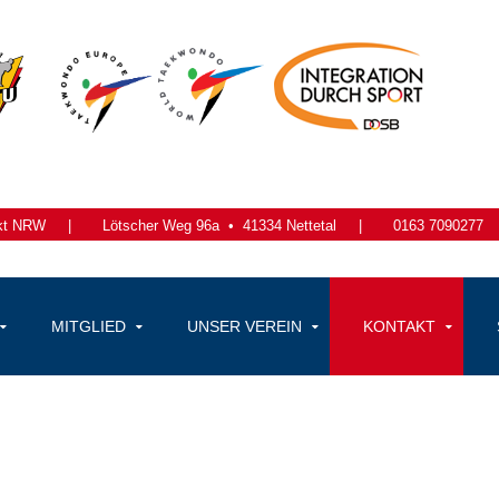
kt NRW
|
Lötscher Weg 96a •
41334 Nettetal
|
0163 7090277
MITGLIED
UNSER VEREIN
KONTAKT