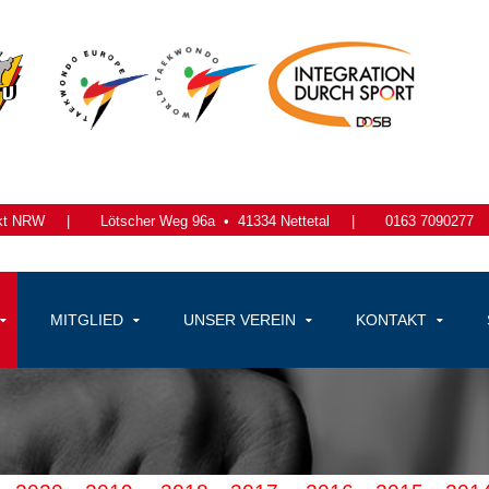
kt NRW
|
Lötscher Weg 96a •
41334 Nettetal
|
0163 7090277
MITGLIED
UNSER VEREIN
KONTAKT