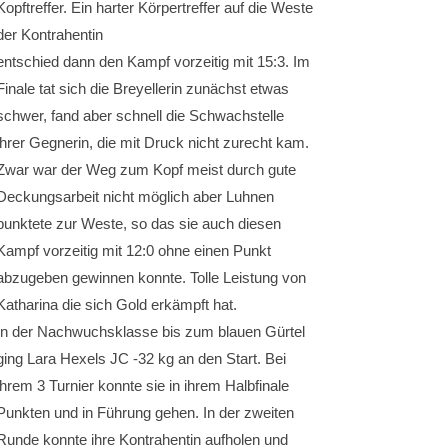
Kopftreffer. Ein harter Körpertreffer auf die Weste
der Kontrahentin
entschied dann den Kampf vorzeitig mit 15:3. Im
Finale tat sich die Breyellerin zunächst etwas
schwer, fand aber schnell die Schwachstelle
ihrer Gegnerin, die mit Druck nicht zurecht kam.
Zwar war der Weg zum Kopf meist durch gute
Deckungsarbeit nicht möglich aber Luhnen
punktete zur Weste, so das sie auch diesen
Kampf vorzeitig mit 12:0 ohne einen Punkt
abzugeben gewinnen konnte. Tolle Leistung von
Katharina die sich Gold erkämpft hat.
In der Nachwuchsklasse bis zum blauen Gürtel
ging Lara Hexels JC -32 kg an den Start. Bei
ihrem 3 Turnier konnte sie in ihrem Halbfinale
Punkten und in Führung gehen. In der zweiten
Runde konnte ihre Kontrahentin aufholen und