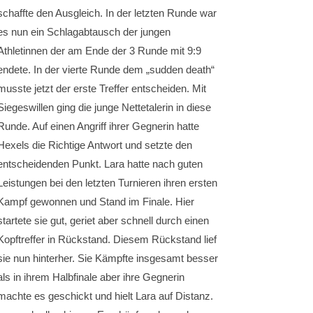
schaffte den Ausgleich. In der letzten Runde war
es nun ein Schlagabtausch der jungen
Athletinnen der am Ende der 3 Runde mit 9:9
endete. In der vierte Runde dem „sudden death“
musste jetzt der erste Treffer entscheiden. Mit
Siegeswillen ging die junge Nettetalerin in diese
Runde. Auf einen Angriff ihrer Gegnerin hatte
Hexels die Richtige Antwort und setzte den
entscheidenden Punkt. Lara hatte nach guten
Leistungen bei den letzten Turnieren ihren ersten
Kampf gewonnen und Stand im Finale. Hier
startete sie gut, geriet aber schnell durch einen
Kopftreffer in Rückstand. Diesem Rückstand lief
sie nun hinterher. Sie Kämpfte insgesamt besser
als in ihrem Halbfinale aber ihre Gegnerin
machte es geschickt und hielt Lara auf Distanz.