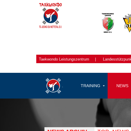
Taekwondo
Leistungszentrum
|
Landesstützpun
.
TRAINING
NEWS