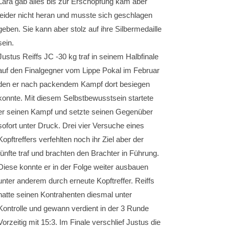
Lara gab alles bis zur Erschöpfung kam aber
leider nicht heran und musste sich geschlagen
geben. Sie kann aber stolz auf ihre Silbermedaille
sein.
Justus Reiffs JC -30 kg traf in seinem Halbfinale
auf den Finalgegner vom Lippe Pokal im Februar
den er nach packendem Kampf dort besiegen
konnte. Mit diesem Selbstbewusstsein startete
er seinen Kampf und setzte seinen Gegenüber
sofort unter Druck. Drei vier Versuche eines
Kopftreffers verfehlten noch ihr Ziel aber der
fünfte traf und brachten den Brachter in Führung.
Diese konnte er in der Folge weiter ausbauen
unter anderem durch erneute Kopftreffer. Reiffs
hatte seinen Kontrahenten diesmal unter
Kontrolle und gewann verdient in der 3 Runde
Vorzeitig mit 15:3. Im Finale verschlief Justus die