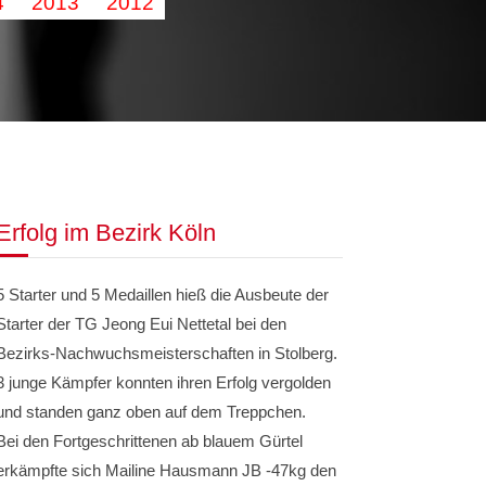
4
2013
2012
Erfolg im Bezirk Köln
5 Starter und 5 Medaillen hieß die Ausbeute der
Starter der TG Jeong Eui Nettetal bei den
Bezirks-Nachwuchsmeisterschaften in Stolberg.
3 junge Kämpfer konnten ihren Erfolg vergolden
und standen ganz oben auf dem Treppchen.
Bei den Fortgeschrittenen ab blauem Gürtel
erkämpfte sich Mailine Hausmann JB -47kg den