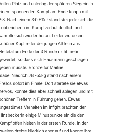
dritten Platz und unterlag der späteren Siegerin in
einem spannenden Kampf am Ende knapp mit
2:3. Nach einem 3:0 Rückstand steigerte sich die
Lobbericherin im Kampfverlauf deutlich und
kämpfte sich wieder heran. Leider wurde ein
schöner Kopftreffer der jungen Athletin aus
Nettetal am Ende der 3 Runde nicht mehr
gewertet, so dass sich Hausmann geschlagen
geben musste. Bronze für Mailine.
Isabel Niedrich JB -55kg stand nach einem
Freilos sofort im Finale. Dort startete sie etwas
nervös, konnte dies aber schnell ablegen und mit
schönen Treffern in Führung gehen. Etwas
ungestümes Verhalten im Infight brachten der
Hinsbeckerin einige Minuspunkte ein die den
Kampf offen hielten in der ersten Runde. In der
zweiten drehte Niedrich aber auf und konnte ihre