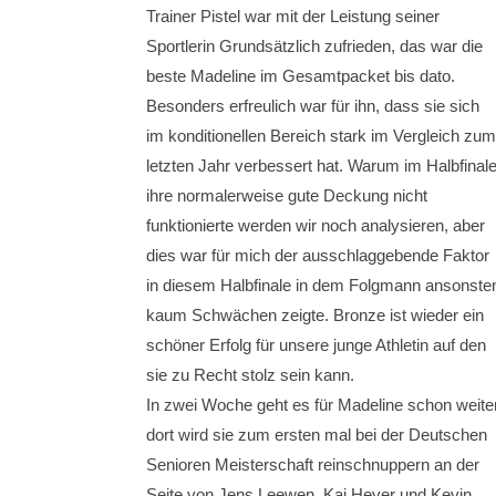
Trainer Pistel war mit der Leistung seiner
Sportlerin Grundsätzlich zufrieden, das war die
beste Madeline im Gesamtpacket bis dato.
Besonders erfreulich war für ihn, dass sie sich
im konditionellen Bereich stark im Vergleich zum
letzten Jahr verbessert hat. Warum im Halbfinal
ihre normalerweise gute Deckung nicht
funktionierte werden wir noch analysieren, aber
dies war für mich der ausschlaggebende Faktor
in diesem Halbfinale in dem Folgmann ansonste
kaum Schwächen zeigte. Bronze ist wieder ein
schöner Erfolg für unsere junge Athletin auf den
sie zu Recht stolz sein kann.
In zwei Woche geht es für Madeline schon weite
dort wird sie zum ersten mal bei der Deutschen
Senioren Meisterschaft reinschnuppern an der
Seite von Jens Leewen, Kai Heyer und Kevin