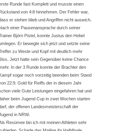
erste Runde fast Komplett und musste einen
Rückstand von 4:8 hinnehmen. Der Fehler war,
dass er stehen blieb und Angriffen nicht auswich.
Nach einer Pausenansprache durch seiner
Trainer Björn Pistel, konnte Justus den Hebel
umlegen. Er bewegte sich jetzt und setzte seine
Treffer zu Weste und Kopf mit deutlich mehr
Biss. Jetzt hatte sein Gegenüber keine Chance
mehr. In der 3 Runde konnte der Brachter den
Kampf sogar noch vorzeitig beenden beim Stand
von 22:9. Gold für Reiffs der in diesem Jahr
schon viele Gute Leistungen eingefahren hat und
daher beim Jugend Cup in zwei Wochen starten
darf, der offenen Landesmeisterschaft der
Jugend in NRW.
Als Resümee bin ich mit meinen Athleten sehr
zufrieden. Schade das Mailine ihr Halbfinale