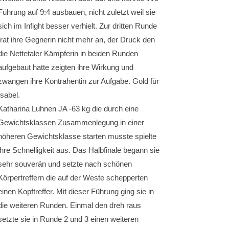
Führung auf 9:4 ausbauen, nicht zuletzt weil sie
sich im Infight besser verhielt. Zur dritten Runde
trat ihre Gegnerin nicht mehr an, der Druck den
die Nettetaler Kämpferin in beiden Runden
aufgebaut hatte zeigten ihre Wirkung und
zwangen ihre Kontrahentin zur Aufgabe. Gold für
Isabel.
Katharina Luhnen JA -63 kg die durch eine
Gewichtsklassen Zusammenlegung in einer
höheren Gewichtsklasse starten musste spielte
ihre Schnelligkeit aus. Das Halbfinale begann sie
sehr souverän und setzte nach schönen
Körpertreffern die auf der Weste schepperten
einen Kopftreffer. Mit dieser Führung ging sie in
die weiteren Runden. Einmal den dreh raus
setzte sie in Runde 2 und 3 einen weiteren