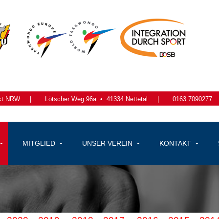
kt NRW
|
Lötscher Weg 96a •
41334 Nettetal
|
0163 7090277
MITGLIED
UNSER VEREIN
KONTAKT