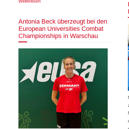
Weiterlesen
Antonia Beck überzeugt bei den
European Universities Combat
Championships in Warschau