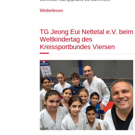
Weiterlesen
TG Jeong Eui Nettetal e.V. beim
Weltkindertag des
Kreissportbundes Viersen