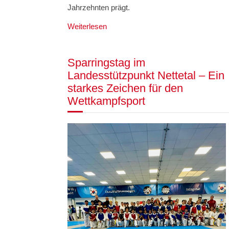
Jahrzehnten prägt.
Weiterlesen
Sparringstag im
Landesstützpunkt Nettetal – Ein
starkes Zeichen für den
Wettkampfsport