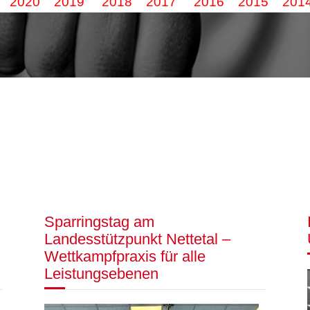
2020
2019
2018
2017
2016
2015
201
Sparringstag am
Landesstützpunkt Nettetal –
Wettkampfpraxis für alle
Leistungsebenen