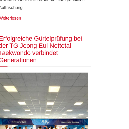
Auffrischung!
Weiterlesen
Erfolgreiche Gürtelprüfung bei
der TG Jeong Eui Nettetal –
Taekwondo verbindet
Generationen