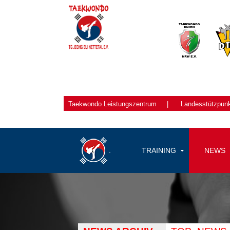
Taekwondo
Leistungszentrum
|
Landesstützpun
.
TRAINING
NEWS