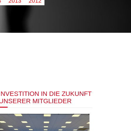
4
2013
2012
INVESTITION IN DIE ZUKUNFT
UNSERER MITGLIEDER